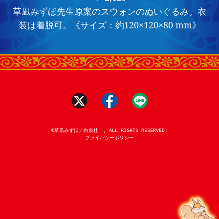
草凪みずほ先生原案のスウォンのぬいぐるみ。衣
装は着脱可。《サイズ：約120×120×80 mm》
©草凪みずほ／白泉社 , ALL RIGHTS RESERVED.
プライバシーポリシー